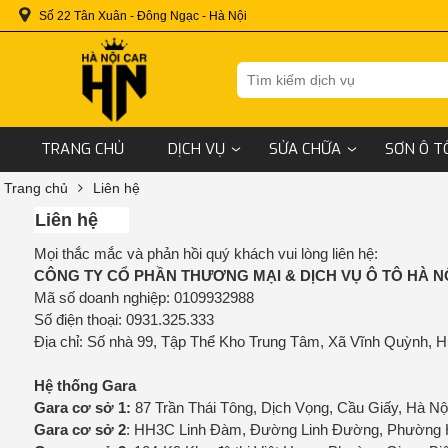
Số 22 Tân Xuân - Đông Ngạc - Hà Nội
TRANG CHỦ
DỊCH VỤ
SỬA CHỮA
SƠN Ô T
Trang chủ
Liên hệ
Liên hệ
Mọi thắc mắc và phản hồi quý khách vui lòng liên hệ:
CÔNG TY CỔ PHẦN THƯƠNG MẠI & DỊCH VỤ Ô TÔ HÀ N
Mã số doanh nghiệp: 0109932988
Số điện thoại: 0931.325.333
Địa chỉ: Số nhà 99, Tập Thể Kho Trung Tâm, Xã Vĩnh Quỳnh, H
Hệ thống Gara
Gara cơ sở 1:
87 Trần Thái Tông, Dịch Vọng, Cầu Giấy, Hà Nội
Gara cơ sở 2
: HH3C Linh Đàm, Đường Linh Đường, Phường H