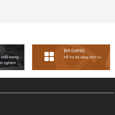
ĐA DẠNG
 chất lượng
Hỗ trợ đa dạng dịch vụ
inh nghiệm