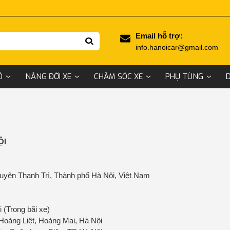
Email hỗ trợ:
info.hanoicar@gmail.com
Ô
NÂNG ĐỜI XE
CHĂM SÓC XE
PHỤ TÙNG
ỘI
uyện Thanh Trì, Thành phố Hà Nội, Việt Nam
 (Trong bãi xe)
oàng Liệt, Hoàng Mai, Hà Nội