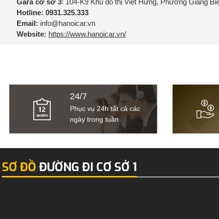
Gara cơ sở 3
: 104-K9 Khu đô thị Việt Hưng, Phường Giang Bi
Hotline:
0931.325.333
Email:
info@hanoicar.vn
Website:
https://www.hanoicar.vn/
24/7
Phục vụ 24h tất cả các
ngày trong tuần
SƠ ĐỒ
ĐƯỜNG ĐI CƠ SỞ 1