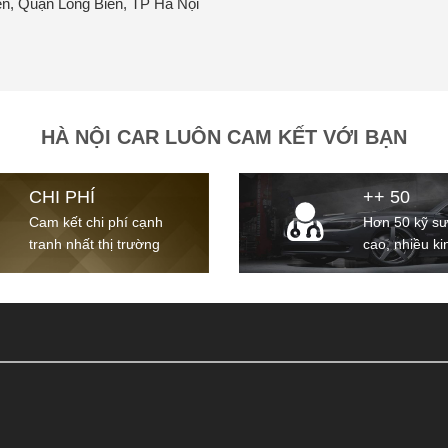
ên, Quận Long Biên, TP Hà Nội
HÀ NỘI CAR LUÔN CAM KẾT VỚI BẠN
CHI PHÍ
++ 50
Cam kết chi phí cạnh
Hơn 50 kỹ sư
tranh nhất thị trường
cao, nhiều k