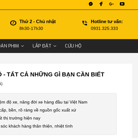
Thứ 2 - Chủ nhật
Hotline tư vấn:
8h30-17h30
0931.325.333
DÁN PHIM
LẮP ĐẶT
CỨU HỘ
Ô - TẤT CẢ NHỮNG GÌ BẠN CẦN BIẾT
á)
ệm độ xe, nâng đời xe hàng đầu tại Việt Nam
 cấp, bền, rõ ràng về nguồn gốc xuất xứ
t thị trường hiện nay
sóc khách hàng thân thiện, nhiệt tình