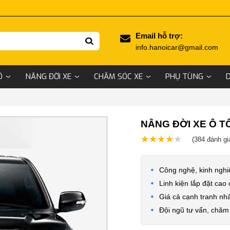
Email hỗ trợ:
info.hanoicar@gmail.com
Ô
NÂNG ĐỜI XE
CHĂM SÓC XE
PHỤ TÙNG
NÂNG ĐỜI XE Ô T
★★★★★
★★★★★
(384
đánh gi
Công nghệ, kinh nghi
Linh kiện lắp đặt cao
Giá cả cạnh tranh nhấ
Đội ngũ tư vấn, chăm 