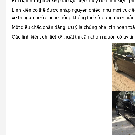
Khi bạn
nâng đời xe
phải đặc biệt chú ý đến linh kiện, p
Linh kiện có thể được nhập nguyên chiếc, như mới trực ti
xe bị ngập nước bị hư hỏng không thể sử dụng được vận
Một điều chắc chắn đáng lưu ý là chúng phải zin hoàn toà
Các linh kiện, chi tiết kỹ thuật thì cần chọn nguồn có uy 