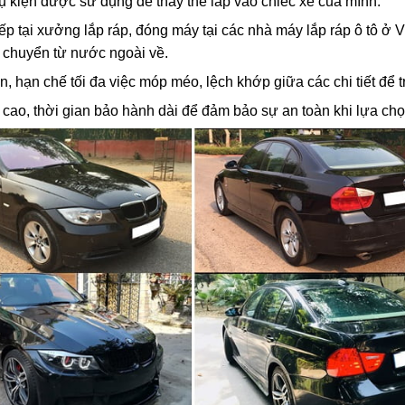
hụ kiện được sử dụng để thay thế lắp vào chiếc xe của mình.
ếp tại xưởng lắp ráp, đóng máy tại các nhà máy lắp ráp ô tô ở 
 chuyển từ nước ngoài về.
n, hạn chế tối đa việc móp méo, lệch khớp giữa các chi tiết đ
tín cao, thời gian bảo hành dài để đảm bảo sự an toàn khi lựa chọ