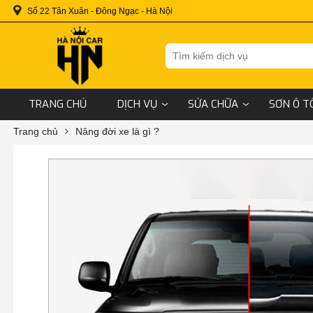
Số 22 Tân Xuân - Đông Ngạc - Hà Nội
TRANG CHỦ
DỊCH VỤ
SỬA CHỮA
SƠN Ô T
Trang chủ
Nâng đời xe là gì ?