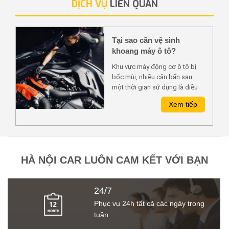
DỊCH VỤ
LIÊN QUAN
Tại sao cần vệ sinh
khoang máy ô tô?
Khu vực máy động cơ ô tô bị
bốc mùi, nhiều cặn bẩn sau
một thời gian sử dụng là điều
mà hầu như ai sở hữu ô tô đều
Xem tiếp
gặp phải, nên vệ sinh phần
khoang máy ô tô là điều rất cần
thiết để giữ gìn động cơ xe
cũng như tránh những rủi ro
khác xảy ra
HÀ NỘI CAR LUÔN CAM KẾT VỚI BẠN
24/7
Phục vụ 24h tất cả các ngày trong
tuần