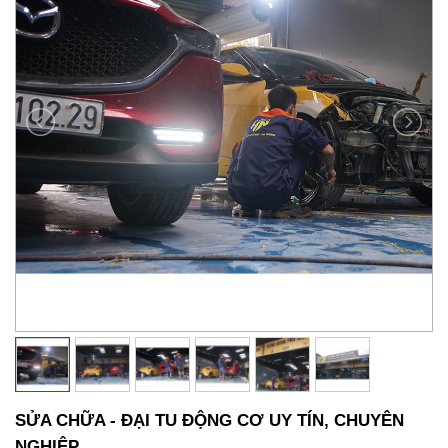
SỬA CHỮA - ĐẠI TU ĐỘNG CƠ UY TÍN, CHUYÊN
NGHIỆP