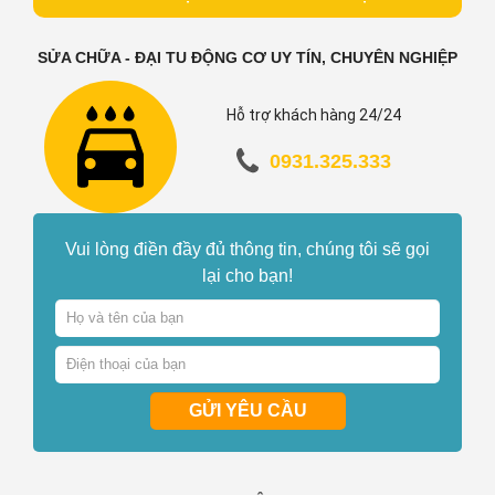
SỬA CHỮA - ĐẠI TU ĐỘNG CƠ UY TÍN, CHUYÊN NGHIỆP
Hỗ trợ khách hàng 24/24
0931.325.333
Vui lòng điền đầy đủ thông tin, chúng tôi sẽ gọi
lại cho bạn!
GỬI YÊU CẦU