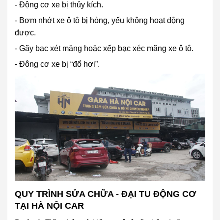
- Động cơ xe bị thủy kích.
- Bơm nhớt xe ô tô bị hỏng, yếu không hoạt động
được.
- Gãy bạc xét măng hoặc xếp bạc xéc măng xe ô tô.
- Đông cơ xe bị “đổ hơi”.
QUY TRÌNH SỬA CHỮA - ĐẠI TU ĐỘNG CƠ
TẠI HÀ NỘI CAR