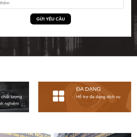
GỬI YÊU CẦU
ĐA DẠNG
 chất lượng
Hỗ trợ đa dạng dịch vụ
inh nghiệm