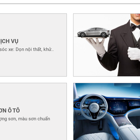
ỊCH VỤ
óc xe: Dọn nội thất, khử..
ƠN Ô TÔ
ợng sơn, màu sơn chuẩn