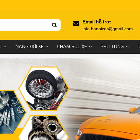
Email hỗ trợ:
info.hanoicar@gmail.com
Ô
NÂNG ĐỜI XE
CHĂM SÓC XE
PHỤ TÙNG