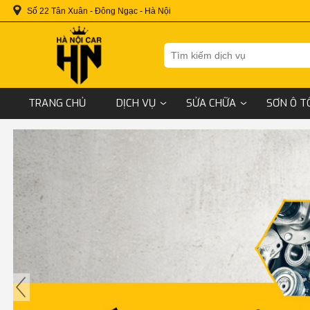
Số 22 Tân Xuân - Đông Ngạc - Hà Nội
TRANG CHỦ
DỊCH VỤ
SỬA CHỮA
SƠN Ô T