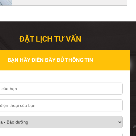
ĐẶT LỊCH TƯ VẤN
BẠN HÃY ĐIỀN ĐẦY ĐỦ THÔNG TIN