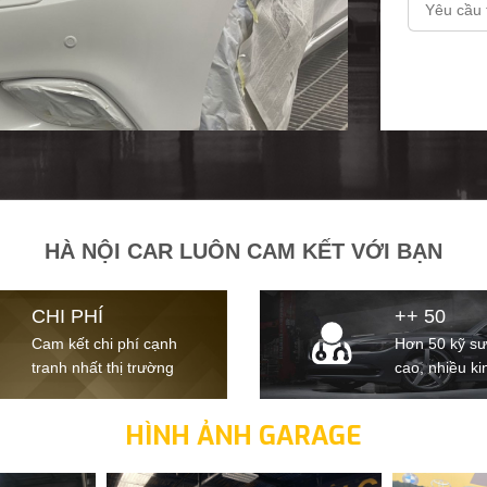
HÀ NỘI CAR LUÔN CAM KẾT VỚI BẠN
CHI PHÍ
++ 50
Cam kết chi phí cạnh
Hơn 50 kỹ sư
tranh nhất thị trường
cao, nhiều k
HÌNH ẢNH GARAGE