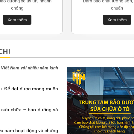
bảo dưỡng xe uy tín, nhanh
Đảm bảo chất lượng sơn,
chóng
chuẩn
Xem thêm
Xem thêm
CH!
 Việt Nam với nhiều năm kinh
ầu. Để đạt được mong muốn
– sửa chữa – bảo dưỡng và
iều năm hoạt động và chứng