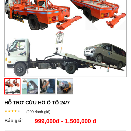
HỖ TRỢ CỨU HỘ Ô TÔ 24/7
★★★★★
★★★★★
(290
đánh giá)
999,000đ - 1,500,000 đ
Báo giá: