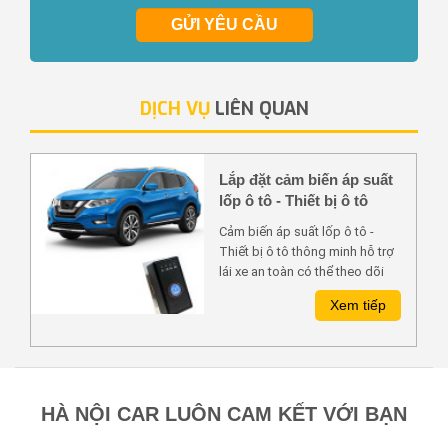
GỬI YÊU CẦU
DỊCH VỤ
LIÊN QUAN
Lắp đặt cảm biến áp suất
lốp ô tô - Thiết bị ô tô
thông minh hỗ trợ lái xe
Cảm biến áp suất lốp ô tô -
an toàn
Thiết bị ô tô thông minh hỗ trợ
lái xe an toàn có thể theo dõi
tình trạng lốp xe 24/24, kịp thời
Xem tiếp
có những điều chỉnh hợp lý
trong trường hợp bất thường.
Từ đó đảm bảo an toàn cho
người và phương tiện, nhất là
khi xe chạy trên đường cao tốc
HÀ NỘI CAR LUÔN CAM KẾT VỚI BẠN
với vận tốc cao.