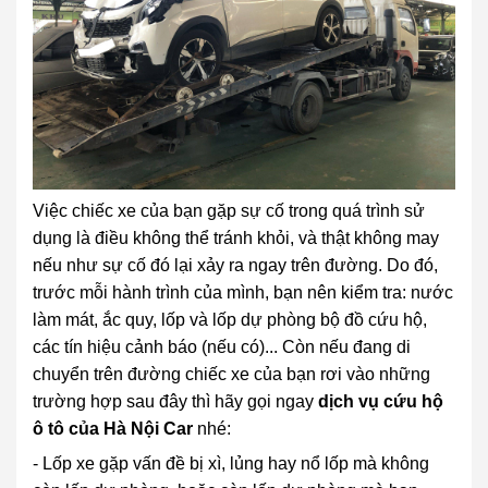
Việc chiếc xe của bạn gặp sự cố trong quá trình sử
dụng là điều không thể tránh khỏi, và thật không may
nếu như sự cố đó lại xảy ra ngay trên đường. Do đó,
trước mỗi hành trình của mình, bạn nên kiểm tra: nước
làm mát, ắc quy, lốp và lốp dự phòng bộ đồ cứu hộ,
các tín hiệu cảnh báo (nếu có)... Còn nếu đang di
chuyển trên đường chiếc xe của bạn rơi vào những
trường hợp sau đây thì hãy gọi ngay
dịch vụ cứu hộ
ô tô của Hà Nội Car
nhé:
- Lốp xe gặp vấn đề bị xì, lủng hay nổ lốp mà không