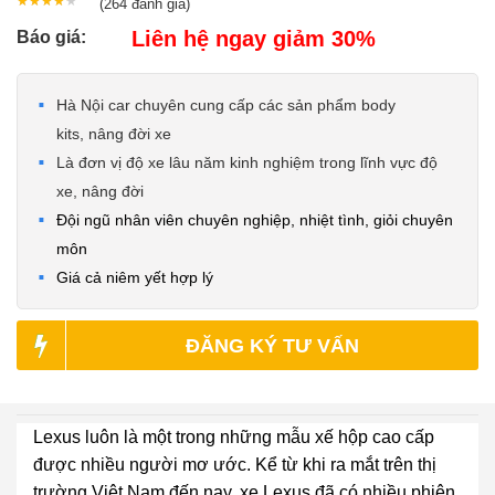
★★★★★
★★★★★
(264
đánh giá)
Liên hệ ngay giảm 30%
Báo giá:
Hà Nội car chuyên cung cấp các sản phẩm body
kits, nâng đời xe
Là đơn vị độ xe lâu năm kinh nghiệm trong lĩnh vực độ
xe, nâng đời
Đội ngũ nhân viên chuyên nghiệp, nhiệt tình, giỏi chuyên
môn
Giá cả niêm yết hợp lý
ĐĂNG KÝ TƯ VẤN
Lexus luôn là một trong những mẫu xế hộp cao cấp
được nhiều người mơ ước. Kể từ khi ra mắt trên thị
trường Việt Nam đến nay, xe Lexus đã có nhiều phiên