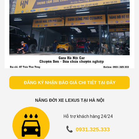
ĐĂNG KÝ NHẬN BÁO GIÁ CHI TIẾT TẠI ĐÂY
NÂNG ĐỜI XE LEXUS TẠI HÀ NỘI
Hỗ trợ khách hàng 24/24
0931.325.333