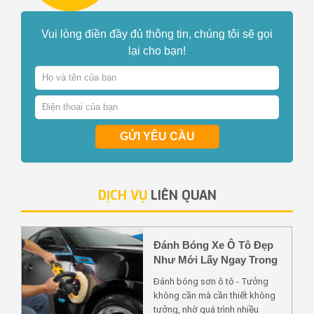
Vui lòng điền đầy đủ thông tin, chúng tôi sẽ gọi
lại cho bạn!
GỬI YÊU CẦU
DỊCH VỤ
LIÊN QUAN
Đánh Bóng Xe Ô Tô Đẹp
Như Mới Lấy Ngay Trong
Ngày
Đánh bóng sơn ô tô - Tưởng
không cần mà cần thiết không
tưởng, nhờ quá trình nhiều