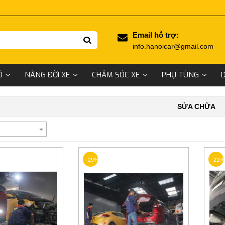
Email hỗ trợ:
info.hanoicar@gmail.com
Ô
NÂNG ĐỜI XE
CHĂM SÓC XE
PHỤ TÙNG
SỬA CHỮA
-29%
-21%