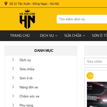
Số 22 Tân Xuân - Đông Ngạc - Hà Nội
TRANG CHỦ
DỊCH VỤ
SỬA CHỮA
SƠN Ô T
DANH MỤC
Dịch vụ
Sửa chữa
-29%
Sơn ô tô
Nâng đời xe
Chăm sóc xe
Phụ tùng