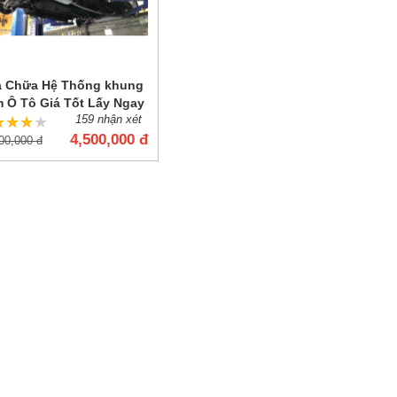
 Chữa Hệ Thống khung
 Ô Tô Giá Tốt Lấy Ngay
159 nhận xét
★★★★
★★★★
Trong Ngày
4,500,000 đ
00,000 đ