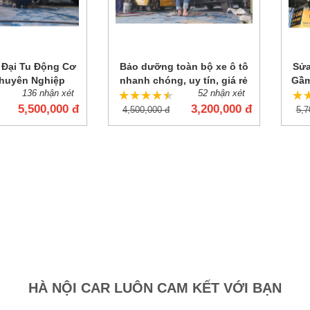
 Đại Tu Động Cơ
Bảo dưỡng toàn bộ xe ô tô
Sửa
Chuyên Nghiệp
nhanh chóng, uy tín, giá rẻ
Gầm
136 nhận xét
52 nhận xét
★
★
★★★★★
★★★★★
★
★
5,500,000 đ
3,200,000 đ
4,500,000 đ
5,7
HÀ NỘI CAR LUÔN CAM KẾT VỚI BẠN